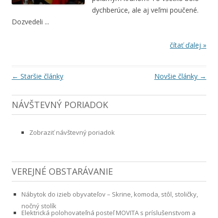
dychberúce, ale aj veľmi poučené.
Dozvedeli ...
čítať ďalej »
Navigácia článkami
←
Staršie články
Novšie články
→
NÁVŠTEVNÝ PORIADOK
Zobraziť návštevný poriadok
VEREJNÉ OBSTARÁVANIE
Nábytok do izieb obyvateľov – Skrine, komoda, stôl, stoličky,
nočný stolík
Elektrická polohovateľná posteľ MOVITA s príslušenstvom a