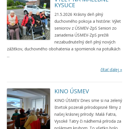
KYSUCE
21.5.2026 Krásny deň plný
duchovného pokoja a histórie: Výlet
seniorov z ÚSMEV-ZpS Seniori zo
zariadenia ÚSMEV-ZpS prežili
nezabudnuteľný deň plný nových
zážitkov, duchovného obohatenia a spomienok na potulkách
...
čítať ďalej »
KINO ÚSMEV
KINO ÚSMEV Dnes sme si na zelený
štvrtok pozerali prírodopisné filmy z
našej krásnej prírody: Malá Fatra,
Vysoké Tatry či nádherná príroda za
polárnym kruhom. To všetko bolo