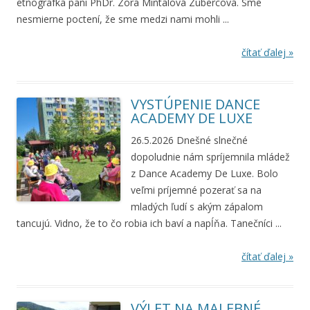
etnografka pani PhDr. Zora Mintalová Zubercová. Sme
nesmierne poctení, že sme medzi nami mohli ...
čítať ďalej »
VYSTÚPENIE DANCE
ACADEMY DE LUXE
26.5.2026 Dnešné slnečné
dopoludnie nám spríjemnila mládež
z Dance Academy De Luxe. Bolo
veľmi príjemné pozerať sa na
mladých ľudí s akým zápalom
tancujú. Vidno, že to čo robia ich baví a napĺňa. Tanečníci ...
čítať ďalej »
VÝLET NA MALEBNÉ