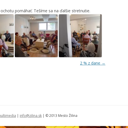
ochotu pomáhať. Tešíme sa na ďalšie stretnutie.
2 % z dane
→
ultimedia
|
info@zilina.sk
| © 2013 Mesto Žilina