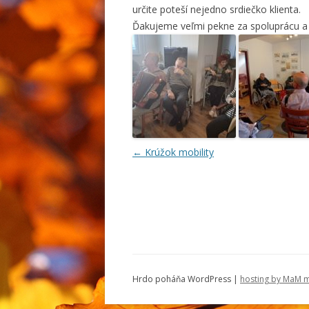
určite poteší nejedno srdiečko klienta.
Ďakujeme veľmi pekne za spoluprácu a 
Navigácia článkami
←
Krúžok mobility
Hrdo poháňa WordPress |
hosting by MaM m