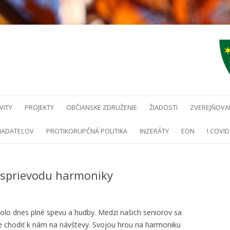
Preskočiť na obsah
VITY
PROJEKTY
OBČIANSKE ZDRUŽENIE
ŽIADOSTI
ZVEREJŇOVAN
ŽIADATEĽOV
PROTIKORUPČNÁ POLITIKA
INZERÁTY
EON
! COVID 
 sprievodu harmoniky
olo dnes plné spevu a hudby. Medzi našich seniorov sa
de chodiť k nám na návštevy. Svojou hrou na harmoniku