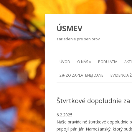
ÚSMEV
zariadenie pre seniorov
ÚVOD
O NÁS »
PODUJATIA
AKTI
2% ZO ZAPLATENEJ DANE
EVIDENCIA 
Štvrtkové dopoludnie za
6.2.2025
Naše pravidelné štvrtkové dopoludnie b
pripojil pán Ján Namešanský, ktorý bu