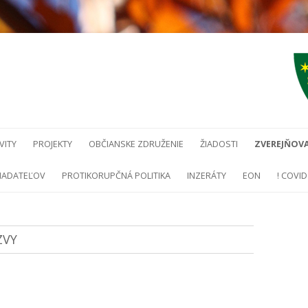
Preskočiť na obsah
VITY
PROJEKTY
OBČIANSKE ZDRUŽENIE
ŽIADOSTI
ZVEREJŇOVA
ŽIADATEĽOV
PROTIKORUPČNÁ POLITIKA
INZERÁTY
EON
! COVID 
ZVY