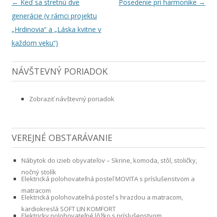
Navigácia článkami
←
Keď sa stretnú dve
Posedenie pri harmonike
→
generácie (v rámci projektu
„Hrdinovia“ a „Láska kvitne v
každom veku“)
NÁVŠTEVNÝ PORIADOK
Zobraziť návštevný poriadok
VEREJNÉ OBSTARÁVANIE
Nábytok do izieb obyvateľov – Skrine, komoda, stôl, stoličky,
nočný stolík
Elektrická polohovateľná posteľ MOVITA s príslušenstvom a
matracom
Elektrická polohovateľná posteľ s hrazdou a matracom,
kardiokreslá SOFT LIN KOMFORT
Elektricky polohovateľné lôžko s príslušenstvom