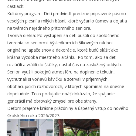
častiach:
Kultúrny program: Deti predviedli precízne pripravené pásmo
veselých piesní a milých básní, ktoré vyčarilo úsmev a dojatia
na tvárach nejedného prítomného seniora.
Tvorivá dielňa: Po vystúpení sa deti pustili do spoločného
tvorenia so seniormi. Výsledkom ich šikovných rúk boli
originálne lapače snov a dekorácie, ktoré budú slúžiť ako
krásna výzdoba miestneho altánku. Po tom, ako sa deti
rozlúčili a vrátili do škôlky, nastal čas na zaslúžený oddych.
Seniori využili pokojnú atmosféru na doplnenie tekutín,
vychutnali si voňavú kávičku a zotrvali v príjemných,
obohacujúcich rozhovoroch, v ktorých spomínali na dnešné
dopoludnie. Toto podujatie opäť dokázalo, že spájanie
generácií má obrovský zmysel pre obe strany.
Deťom prajeme krásne prázdniny a úspešný vstup do nového
školského roka 2026/2027.