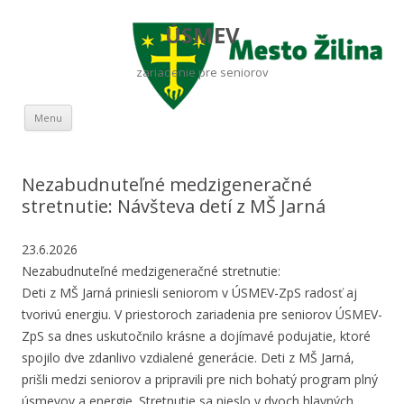
ÚSMEV
zariadenie pre seniorov
Preskočiť na obsah
Menu
Nezabudnuteľné medzigeneračné
stretnutie: Návšteva detí z MŠ Jarná
23.6.2026
Nezabudnuteľné medzigeneračné stretnutie:
Deti z MŠ Jarná priniesli seniorom v ÚSMEV-ZpS radosť aj
tvorivú energiu. V priestoroch zariadenia pre seniorov ÚSMEV-
ZpS sa dnes uskutočnilo krásne a dojímavé podujatie, ktoré
spojilo dve zdanlivo vzdialené generácie. Deti z MŠ Jarná,
prišli medzi seniorov a pripravili pre nich bohatý program plný
úsmevov a energie. Stretnutie sa nieslo v dvoch hlavných