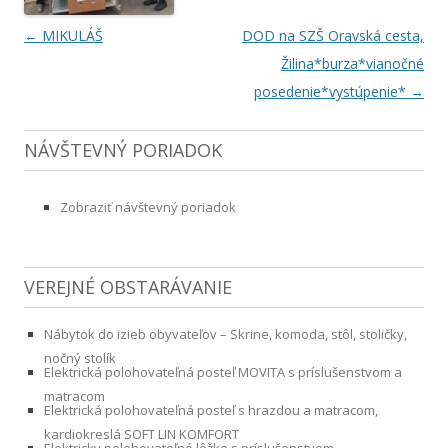
Navigácia článkami
←
MIKULÁŠ
DOD na SZŠ Oravská cesta,
Žilina*burza*vianočné
posedenie*vystúpenie*
→
NÁVŠTEVNÝ PORIADOK
Zobraziť návštevný poriadok
VEREJNÉ OBSTARÁVANIE
Nábytok do izieb obyvateľov – Skrine, komoda, stôl, stoličky,
nočný stolík
Elektrická polohovateľná posteľ MOVITA s príslušenstvom a
matracom
Elektrická polohovateľná posteľ s hrazdou a matracom,
kardiokreslá SOFT LIN KOMFORT